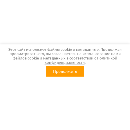
Этот сайт использует файлы cookie и метаданные. Продолжая
просматривать его, вы соглашаетесь на использование нами
файлов cookie и метаданных в соответствии с
Политикой
конфиденциальности
.
Продолжить
Контакты
Адрес:
Калужская обл, г. Обнинск,
ул. Менделеева, 14
Телефон:
+7 (484) 392-85-55